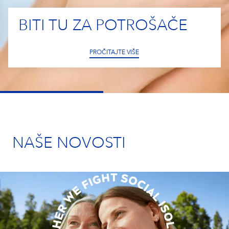
Eucerin
BITI TU ZA POTROŠAČE
Vaša Lokacija
Hrvatska
NIVEA MEN
PROČITAJTE VIŠE
Labello
Hansaplast
NAŠE NOVOSTI
atrix