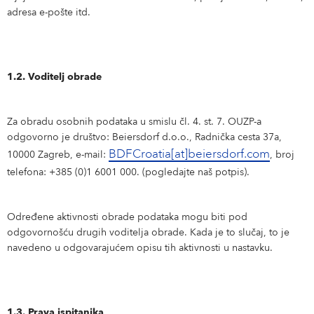
adresa e-pošte itd.
1.2. Voditelj obrade
Za obradu osobnih podataka u smislu čl. 4. st. 7. OUZP-a
odgovorno je društvo: Beiersdorf d.o.o., Radnička cesta 37a,
BDFCroatia[at]beiersdorf.com
10000 Zagreb, e-mail:
, broj
telefona: +385 (0)1 6001 000. (pogledajte naš potpis).
Određene aktivnosti obrade podataka mogu biti pod
odgovornošću drugih voditelja obrade. Kada je to slučaj, to je
navedeno u odgovarajućem opisu tih aktivnosti u nastavku.
1.3. Prava ispitanika