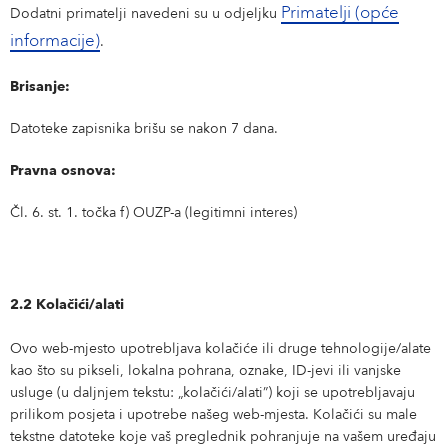
Primatelji (opće
Dodatni primatelji navedeni su u odjeljku
informacije)
.
Brisanje:
Datoteke zapisnika brišu se nakon 7 dana.
Pravna osnova:
Čl. 6. st. 1. točka f) OUZP-a (legitimni interes)
2.2 Kolačići/alati
Ovo web-mjesto upotrebljava kolačiće ili druge tehnologije/alate
kao što su pikseli, lokalna pohrana, oznake, ID-jevi ili vanjske
usluge (u daljnjem tekstu: „kolačići/alati”) koji se upotrebljavaju
prilikom posjeta i upotrebe našeg web-mjesta. Kolačići su male
tekstne datoteke koje vaš preglednik pohranjuje na vašem uređaju