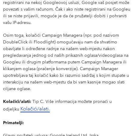
registrirani na nekoj Googleovoj usluzi, Google vaš posjet može
povezati s vašim računom. Čak i ako niste registrirani na Googleu
ili se niste prijavili, moguće je da će pružatelji dobiti i pohraniti
vašu IP-adresu.
Osim toga, kolačići Campaign Managera (npr. pod nazivom
DoubleClick ili Floodlight) omogućavaju nam da shvatimo
obavljate li određene radnje na našem web-mjestu nakon
pregledavanja jednog od naših prikaznih oglasa/videooglasa na
Googleu ili drugim platformama putem Campaign Managera ili
klikanjem oglasa (praćenje konverzije). Campaign Manager
upotrebljava taj kolačić kako bi razumio sadržaj s kojim stupate u
interakciju na našem web-mjestu da bi vam kasnije mogao slati
ciljane oglase.
Kolačići/alati:
Tip C. Više informacija možete pronaći u
Kolačići/alati.
odjeljku
Primatelji:
Glavni pružatelj usluga: Google Ireland Ltd, Irska.