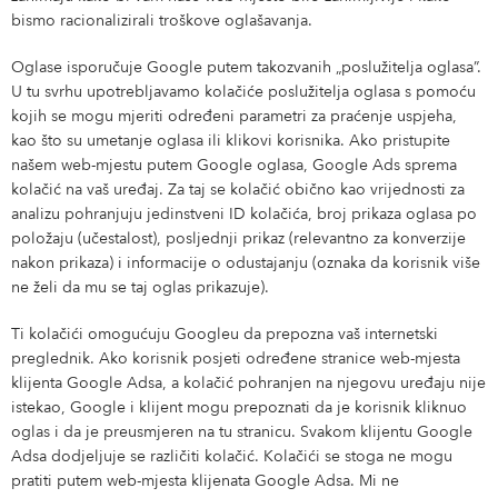
bismo racionalizirali troškove oglašavanja.
Oglase isporučuje Google putem takozvanih „poslužitelja oglasa”.
U tu svrhu upotrebljavamo kolačiće poslužitelja oglasa s pomoću
kojih se mogu mjeriti određeni parametri za praćenje uspjeha,
kao što su umetanje oglasa ili klikovi korisnika. Ako pristupite
našem web-mjestu putem Google oglasa, Google Ads sprema
kolačić na vaš uređaj. Za taj se kolačić obično kao vrijednosti za
analizu pohranjuju jedinstveni ID kolačića, broj prikaza oglasa po
položaju (učestalost), posljednji prikaz (relevantno za konverzije
nakon prikaza) i informacije o odustajanju (oznaka da korisnik više
ne želi da mu se taj oglas prikazuje).
Ti kolačići omogućuju Googleu da prepozna vaš internetski
preglednik. Ako korisnik posjeti određene stranice web-mjesta
klijenta Google Adsa, a kolačić pohranjen na njegovu uređaju nije
istekao, Google i klijent mogu prepoznati da je korisnik kliknuo
oglas i da je preusmjeren na tu stranicu. Svakom klijentu Google
Adsa dodjeljuje se različiti kolačić. Kolačići se stoga ne mogu
pratiti putem web-mjesta klijenata Google Adsa. Mi ne