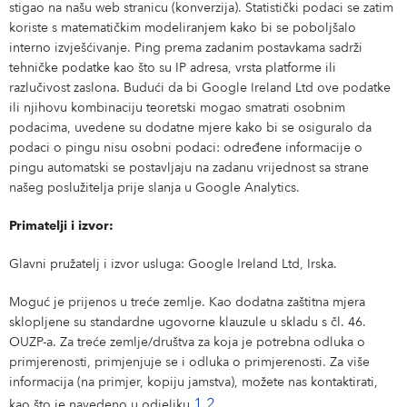
stigao na našu web stranicu (konverzija). Statistički podaci se zatim
koriste s matematičkim modeliranjem kako bi se poboljšalo
interno izvješćivanje. Ping prema zadanim postavkama sadrži
tehničke podatke kao što su IP adresa, vrsta platforme ili
razlučivost zaslona. Budući da bi Google Ireland Ltd ove podatke
ili njihovu kombinaciju teoretski mogao smatrati osobnim
podacima, uvedene su dodatne mjere kako bi se osiguralo da
podaci o pingu nisu osobni podaci: određene informacije o
pingu automatski se postavljaju na zadanu vrijednost sa strane
našeg poslužitelja prije slanja u Google Analytics.
Primatelji i izvor:
Glavni pružatelj i izvor usluga: Google Ireland Ltd, Irska.
Moguć je prijenos u treće zemlje. Kao dodatna zaštitna mjera
sklopljene su standardne ugovorne klauzule u skladu s čl. 46.
OUZP-a. Za treće zemlje/društva za koja je potrebna odluka o
primjerenosti, primjenjuje se i odluka o primjerenosti. Za više
informacija (na primjer, kopiju jamstva), možete nas kontaktirati,
1.2
kao što je navedeno u odjeljku
.