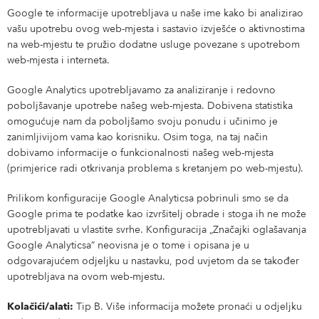
Google te informacije upotrebljava u naše ime kako bi analizirao
vašu upotrebu ovog web-mjesta i sastavio izvješće o aktivnostima
na web-mjestu te pružio dodatne usluge povezane s upotrebom
web-mjesta i interneta.
Google Analytics upotrebljavamo za analiziranje i redovno
poboljšavanje upotrebe našeg web-mjesta. Dobivena statistika
omogućuje nam da poboljšamo svoju ponudu i učinimo je
zanimljivijom vama kao korisniku. Osim toga, na taj način
dobivamo informacije o funkcionalnosti našeg web-mjesta
(primjerice radi otkrivanja problema s kretanjem po web-mjestu).
Prilikom konfiguracije Google Analyticsa pobrinuli smo se da
Google prima te podatke kao izvršitelj obrade i stoga ih ne može
upotrebljavati u vlastite svrhe. Konfiguracija „Značajki oglašavanja
Google Analyticsa” neovisna je o tome i opisana je u
odgovarajućem odjeljku u nastavku, pod uvjetom da se također
upotrebljava na ovom web-mjestu.
Kolačići/alati:
Tip B. Više informacija možete pronaći u odjeljku