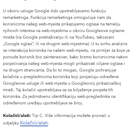
U okviru usluge Google Ads upotrebljavamo funkciju
remarketinga. Funkcija remarketinga omogućuje nam da
korisnicima našeg web-mjesta prikazujemo oglase na temelju
njihovih interesa na web-mjestima u okviru Googleove oglasne
mreže (na Google pretraživanju ili na YouTubeu, takozvani
„Google oglasi”, ili na drugim web-mjestima). U tu svrhu analizira
se interakcija korisnika na našem web-mjestu, na primjer za koje je
ponude korisnik bio zainteresiran, kako bismo korisnicima nakon
posjećivanja našeg web-mjesta mogli prikazivati ciljane oglase i
na drugim stranicama. Da bi to mogao, Google pohranjuje
kolačiće u preglednicima korisnika koji posjećuju određene
Googleove usluge ili web-mjesta u Googleovoj prikazivačkoj
mreži. Taj kolačić upotrebljava se za bilježenje posjeta tih
korisnika. Za jedinstvenu identifikaciju web-preglednika na
određenom uređaju upotrebljava se broj.
Kolačići/alati:
Tip C. Više informacija možete pronaći u
Kolačići/alati
odjeljku
.