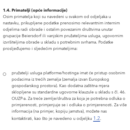
1.4. Primatelji (opće informacije)
Osim primatelja koji su navedeni u svakom od odjeljaka u
nastavku, prikupljene podatke prenosimo relevantnim internim
odjelima radi obrade i ostalim povezanim društvima unutar
grupacije Beiersdorf ili vanjskim pružateljima usluga, ugovornim
izvršiteljima obrade u skladu s potrebnim svrhama. Podatke
prosljeđujemo i sljedećim primateljima:
pružatelji usluga platforme/hostinga imat će pristup osobnim
podacima iz trećih zemalja (zemalja izvan Europskog
gospodarskog prostora). Kao dodatna zaštitna mjera
sklopljene su standardne ugovorne klauzule u skladu s čl. 46.
OUZP-a. Za treće zemlje/društva za koja je potrebna odluka o
primjerenosti, primjenjuje se i odluka o primjerenosti. Za više
informacija (na primjer, kopiju jamstva), možete nas
1.2
kontaktirati, kao što je navedeno u odjeljku
.