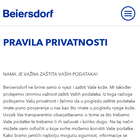
Home
-
Kontakt i usluge
-
Zaštita osobnih podataka
PRAVILA PRIVATNOSTI
NAŠ PROFIL
NAMA JE VAŽNA ZAŠTITA VAŠIH PODATAKA!
PREGLED
TEMELJNE VRIJEDNOSTI
Beioersdorf ne brine samo o njezi i zaštiti Vaše kože. Mi također
PREGLED
STRATEGIJA
pridajemo iznimnu važnost zaštiti Vaših podataka. Iz toga razloga
PRETRAGA RADNIH MJESTA I KANDIDATI
poštujemo Vašu privatnost i želimo da u pogledu zaštite podataka
PRISUTNOST BEIERSDORFA ŠIROM SVIJETA
KONTAKT
imate puno povjerenje u nas kao što imate u pogledu njege kože.
USLUGE
Pregled
Uvijek Vas transparentno obavještavamo o tome za što trebamo
ADRESA
KONTAKT
Vaše podatke te trebamo li ih sačuvati i koliko dugo. Na taj način
možete sami odlučiti u koje svrhe možemo koristiti Vaše podatke.
NIVEA
USLUGE
IMPRESSUM
Kako bismo jamčili najbolju moguću sigurnost, informacije se