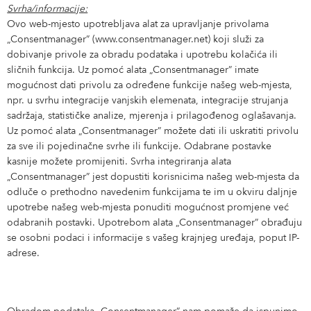
Svrha/informacije:
Ovo web-mjesto upotrebljava alat za upravljanje privolama
„Consentmanager” (www.consentmanager.net) koji služi za
dobivanje privole za obradu podataka i upotrebu kolačića ili
sličnih funkcija. Uz pomoć alata „Consentmanager” imate
mogućnost dati privolu za određene funkcije našeg web-mjesta,
npr. u svrhu integracije vanjskih elemenata, integracije strujanja
sadržaja, statističke analize, mjerenja i prilagođenog oglašavanja.
Uz pomoć alata „Consentmanager” možete dati ili uskratiti privolu
za sve ili pojedinačne svrhe ili funkcije. Odabrane postavke
kasnije možete promijeniti. Svrha integriranja alata
„Consentmanager” jest dopustiti korisnicima našeg web-mjesta da
odluče o prethodno navedenim funkcijama te im u okviru daljnje
upotrebe našeg web-mjesta ponuditi mogućnost promjene već
odabranih postavki. Upotrebom alata „Consentmanager” obrađuju
se osobni podaci i informacije s vašeg krajnjeg uređaja, poput IP-
adrese.