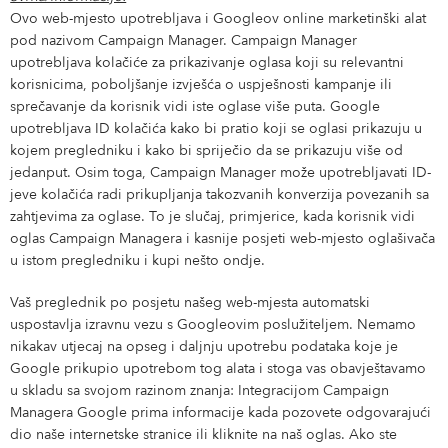
Ovo web-mjesto upotrebljava i Googleov online marketinški alat
pod nazivom Campaign Manager. Campaign Manager
upotrebljava kolačiće za prikazivanje oglasa koji su relevantni
korisnicima, poboljšanje izvješća o uspješnosti kampanje ili
sprečavanje da korisnik vidi iste oglase više puta. Google
upotrebljava ID kolačića kako bi pratio koji se oglasi prikazuju u
kojem pregledniku i kako bi spriječio da se prikazuju više od
jedanput. Osim toga, Campaign Manager može upotrebljavati ID-
jeve kolačića radi prikupljanja takozvanih konverzija povezanih sa
zahtjevima za oglase. To je slučaj, primjerice, kada korisnik vidi
oglas Campaign Managera i kasnije posjeti web-mjesto oglašivača
u istom pregledniku i kupi nešto ondje.
Vaš preglednik po posjetu našeg web-mjesta automatski
uspostavlja izravnu vezu s Googleovim poslužiteljem. Nemamo
nikakav utjecaj na opseg i daljnju upotrebu podataka koje je
Google prikupio upotrebom tog alata i stoga vas obavještavamo
u skladu sa svojom razinom znanja: Integracijom Campaign
Managera Google prima informacije kada pozovete odgovarajući
dio naše internetske stranice ili kliknite na naš oglas. Ako ste