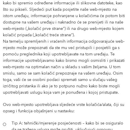
kako bi spremio određene informacije ili slikovne datoteke, kao
što su pikseli. Sljedeći put kada posjetite naše web-mjesto na
istom uređaju, informacije pohranjene u kolačićima će potom biti
dostupne na vašem uređaju i naknadno će se prenijeti ili na naše
web-mjesto („kolačić prve strane”) ili na drugo web-mjesto kojem
kolačić pripada („kolačić treće strane”).
Na temelju spremljenih i vraćenih informacija odgovarajuće web-
mjesto može prepoznati da ste mu već pristupili i posjetili ga s
pomoću preglednika koji upotrebljavate na tom uređaju. Te
informacije upotrebljavamo kako bismo mogli osmisliti i prikazati
web-mjesto na optimalan način u skladu s vašim željama. U tom
smislu, samo se sam kolačić prepoznaje na vašem uređaju. Osim
toga, vaši će se osobni podaci spremati samo u slučaju vašeg
izričitog pristanka ili ako je to potpuno nužno kako biste mogli
upotrebljavati uslugu koja vam je ponuđena i kojoj pristupate.
Ovo web-mjesto upotrebljava sljedeće vrste kolačića/alata, čiji su
opseg i funkcija objašnjeni u nastavku:
Tip A: tehnički/mjerenje posjećenosti – kako bi se osiguralo
da se tražena usluga može pružiti, uključujući osnovnu