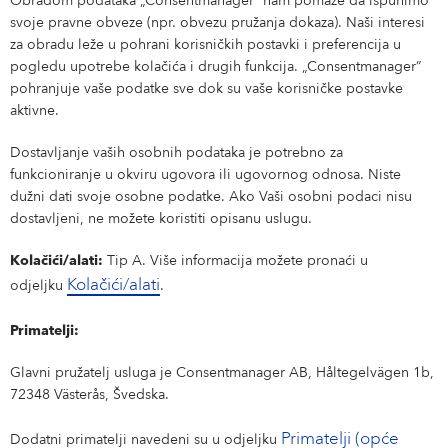
Obradom podataka „Consentmanager” nam pomaže da ispunimo
svoje pravne obveze (npr. obvezu pružanja dokaza). Naši interesi
za obradu leže u pohrani korisničkih postavki i preferencija u
pogledu upotrebe kolačića i drugih funkcija. „Consentmanager”
pohranjuje vaše podatke sve dok su vaše korisničke postavke
aktivne.
Dostavljanje vaših osobnih podataka je potrebno za
funkcioniranje u okviru ugovora ili ugovornog odnosa. Niste
dužni dati svoje osobne podatke. Ako Vaši osobni podaci nisu
dostavljeni, ne možete koristiti opisanu uslugu.
Kolačići/alati:
Tip A. Više informacija možete pronaći u
Kolačići/alati
odjeljku
.
Primatelji:
Glavni pružatelj usluga je Consentmanager AB, Håltegelvägen 1b,
72348 Västerås, Švedska.
Primatelji (opće
Dodatni primatelji navedeni su u odjeljku