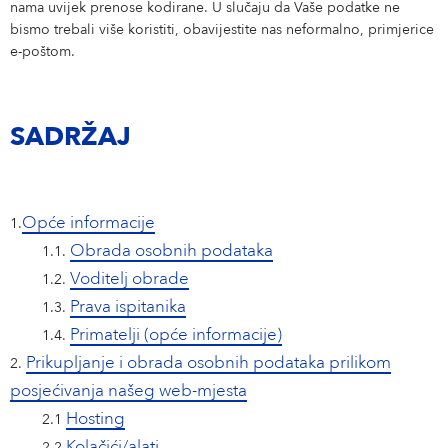
nama uvijek prenose kodirane. U slučaju da Vaše podatke ne
Eucerin
bismo trebali više koristiti, obavijestite nas neformalno, primjerice
e-poštom.
Vaša Lokacija
Hrvatska
NIVEA MEN
SADRŽAJ
Labello
Hansaplast
Opće informacije
1.
Obrada osobnih podataka
1.1.
Voditelj obrade
1.2.
atrix
Prava ispitanika
1.3.
Primatelji (opće informacije)
1.4.
Prikupljanje i obrada osobnih podataka prilikom
2.
posjećivanja našeg web-mjesta
Hosting
2.1
Kolačići/alati