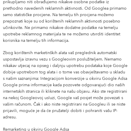
prikupljamo niti obrađujemo nikakve osobne podatke iz
prethodno navedenih reklamnih aktivnosti. Od Googlea primamo
samo statističke procjene. Na temelju tih procjena možemo
prepoznati koje su od korištenih reklamnih aktivnosti posebno
učinkovite. Ne primamo nikakve dodatne podatke na temelju
upotrebe reklamnog materijala te ne možemo utvrditi identitet
korisnika na temelju tih informacija.
Zbog korištenih marketinških alata vaš preglednik automatski
uspostavlja izravnu vezu s Googleovim poslužiteljem. Nemamo
nikakav utjecaj na opseg i daljnju upotrebu podataka koje Google
dobije upotrebom tog alata i o tome vas obavještavamo u skladu
s našim saznanjima: Integracijom konverzije u okviru Google Adsa
Google prima informacije kada pozovete odgovarajući dio naših
internetskih stranica ili kliknete na našu objavu. Ako ste registrirani
na nekoj Googleovoj usluzi, Google vaš posjet može povezati s
vašim računom. Čak i ako niste registrirani na Googleu ili se niste
prijavili, moguće je da će pružatelji dobiti i pohraniti vašu IP-
adresu.
Remarketing u okviru Google Adsa