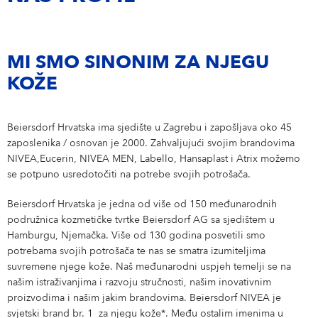
Eucerin
Vaša Lokacija
Hrvatska
MI SMO SINONIM ZA NJEGU
NIVEA MEN
KOŽE
Labello
Beiersdorf Hrvatska ima sjedište u Zagrebu i zapošljava oko 45
zaposlenika / osnovan je 2000. Zahvaljujući svojim brandovima
Hansaplast
NIVEA,Eucerin, NIVEA MEN, Labello, Hansaplast i Atrix možemo
se potpuno usredotočiti na potrebe svojih potrošača.
atrix
Beiersdorf Hrvatska je jedna od više od 150 međunarodnih
podružnica kozmetičke tvrtke Beiersdorf AG sa sjedištem u
Hamburgu, Njemačka. Više od 130 godina posvetili smo
potrebama svojih potrošača te nas se smatra izumiteljima
suvremene njege kože. Naš međunarodni uspjeh temelji se na
našim istraživanjima i razvoju stručnosti, našim inovativnim
proizvodima i našim jakim brandovima. Beiersdorf NIVEA je
svjetski brand br. 1 za njegu kože*. Među ostalim imenima u